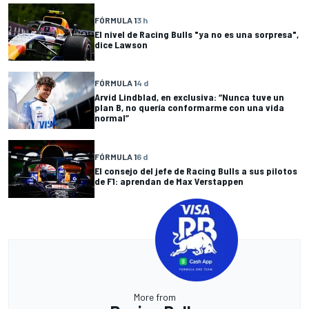
FÓRMULA 1
3 h
El nivel de Racing Bulls "ya no es una sorpresa",
dice Lawson
FÓRMULA 1
4 d
Arvid Lindblad, en exclusiva: “Nunca tuve un
plan B, no quería conformarme con una vida
normal”
FÓRMULA 1
6 d
El consejo del jefe de Racing Bulls a sus pilotos
de F1: aprendan de Max Verstappen
More from