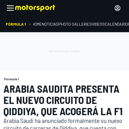
FÓRMULA 1
HOME
NOTICIAS
PHOTO GALLERIES
VIDEOS
CALENDARIO
Fórmula 1
ARABIA SAUDITA PRESENTA
EL NUEVO CIRCUITO DE
QIDDIYA, QUE ACOGERÁ LA F1
Arabia Saudí ha anunciado formalmente su nuevo
circuito de carreras de Qiddiya, que cuenta con