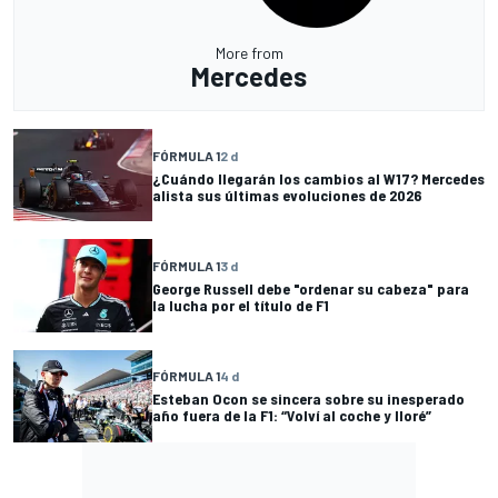
More from
Mercedes
FÓRMULA 1
2 d
¿Cuándo llegarán los cambios al W17? Mercedes
alista sus últimas evoluciones de 2026
FÓRMULA 1
3 d
George Russell debe "ordenar su cabeza" para
la lucha por el título de F1
FÓRMULA 1
4 d
Esteban Ocon se sincera sobre su inesperado
año fuera de la F1: “Volví al coche y lloré”