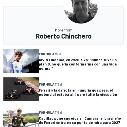
More from
Roberto Chinchero
FÓRMULA 1
5 d
Arvid Lindblad, en exclusiva: “Nunca tuve un
plan B, no quería conformarme con una vida
normal”
FÓRMULA 1
13 d
Ferrari y la derrota en Hungría que pesa: el
potencial estaba ahí, pero faltó la ejecución
FÓRMULA 1
15 d
Cadillac pone sus ojos en Camara: el brasileño
de Ferrari entra en su punto de mira para 2027