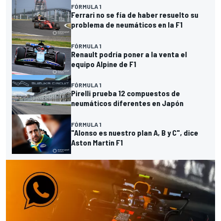
FÓRMULA 1
Ferrari no se fía de haber resuelto su
problema de neumáticos en la F1
FÓRMULA 1
Renault podría poner a la venta el
equipo Alpine de F1
FÓRMULA 1
Pirelli prueba 12 compuestos de
neumáticos diferentes en Japón
FÓRMULA 1
"Alonso es nuestro plan A, B y C", dice
Aston Martin F1