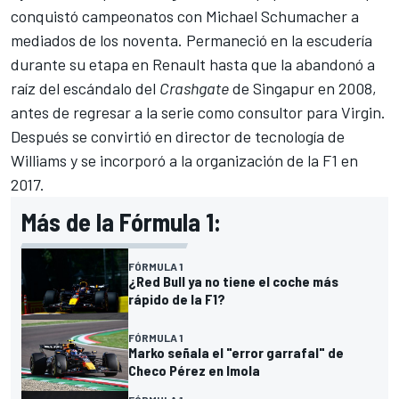
conquistó campeonatos con Michael Schumacher a
mediados de los noventa. Permaneció en la escudería
durante su etapa en Renault hasta que la abandonó a
raíz del escándalo del
Crashgate
de Singapur en 2008,
antes de regresar a la serie como consultor para Virgin.
Después se convirtió en director de tecnología de
Williams y se incorporó a la organización de la F1 en
2017.
Más de la Fórmula 1:
FÓRMULA 1
¿Red Bull ya no tiene el coche más
rápido de la F1?
FÓRMULA 1
Marko señala el "error garrafal" de
Checo Pérez en Imola