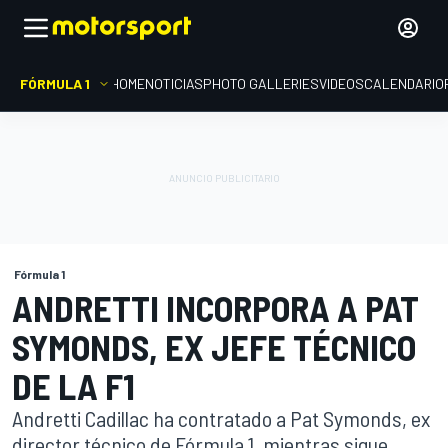
FÓRMULA 1
HOME
NOTICIAS
PHOTO GALLERIES
VIDEOS
CALENDARIO
Fórmula 1
ANDRETTI INCORPORA A PAT
SYMONDS, EX JEFE TÉCNICO
DE LA F1
Andretti Cadillac ha contratado a Pat Symonds, ex
director técnico de Fórmula 1, mientras sigue