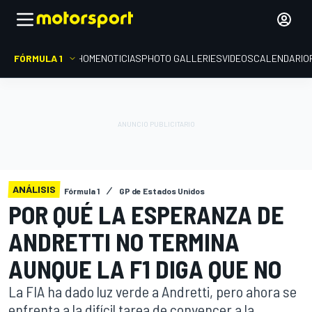
FÓRMULA 1
HOME
NOTICIAS
PHOTO GALLERIES
VIDEOS
CALENDARIO
ANÁLISIS
Fórmula 1
GP de Estados Unidos
POR QUÉ LA ESPERANZA DE
ANDRETTI NO TERMINA
AUNQUE LA F1 DIGA QUE NO
La FIA ha dado luz verde a Andretti, pero ahora se
enfrenta a la difícil tarea de convencer a la