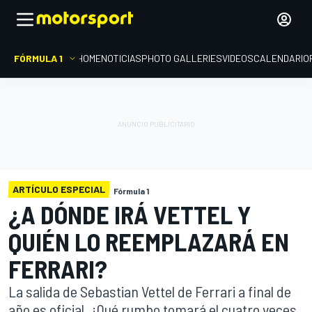
FÓRMULA 1
HOME
NOTICIAS
PHOTO GALLERIES
VIDEOS
CALENDARIO
ARTÍCULO ESPECIAL
Fórmula 1
¿A DÓNDE IRÁ VETTEL Y
QUIÉN LO REEMPLAZARÁ EN
FERRARI?
La salida de Sebastian Vettel de Ferrari a final de
año es oficial. ¿Qué rumbo tomará el cuatro veces