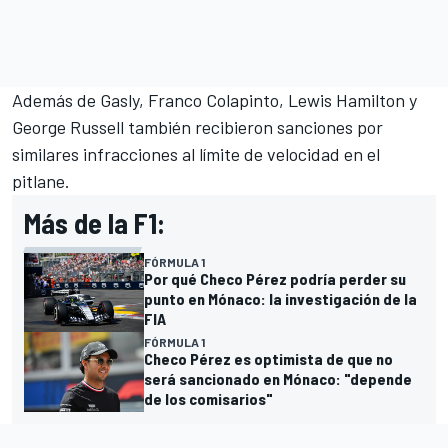
Además de Gasly, Franco Colapinto, Lewis Hamilton y
George Russell también recibieron sanciones por
similares infracciones al límite de velocidad en el
pitlane.
Más de la F1:
FÓRMULA 1
Por qué Checo Pérez podría perder su
punto en Mónaco: la investigación de la
FIA
FÓRMULA 1
Checo Pérez es optimista de que no
será sancionado en Mónaco: "depende
de los comisarios"