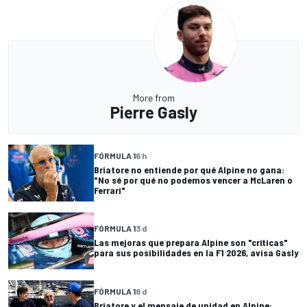
More from
Pierre Gasly
FÓRMULA 1
6 h
Briatore no entiende por qué Alpine no gana:
"No sé por qué no podemos vencer a McLaren o
Ferrari"
FÓRMULA 1
3 d
Las mejoras que prepara Alpine son "críticas"
para sus posibilidades en la F1 2026, avisa Gasly
FÓRMULA 1
8 d
Briatore y el mensaje de unidad en Alpine: