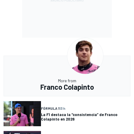
More from
Franco Colapinto
FÓRMULA 1
13 h
La F1 destaca la “consistencia” de Franco
Colapinto en 2026