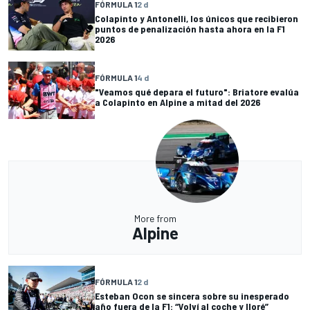
FÓRMULA 1
2 d
Colapinto y Antonelli, los únicos que recibieron
puntos de penalización hasta ahora en la F1
2026
FÓRMULA 1
4 d
"Veamos qué depara el futuro": Briatore evalúa
a Colapinto en Alpine a mitad del 2026
More from
Alpine
FÓRMULA 1
2 d
Esteban Ocon se sincera sobre su inesperado
año fuera de la F1: “Volví al coche y lloré”