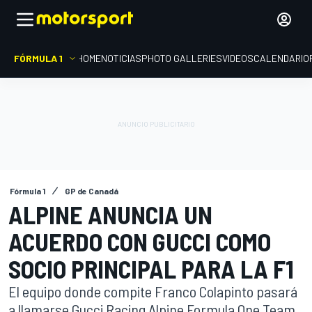
FÓRMULA 1
HOME
NOTICIAS
PHOTO GALLERIES
VIDEOS
CALENDARIO
Fórmula 1
GP de Canadá
ALPINE ANUNCIA UN
ACUERDO CON GUCCI COMO
SOCIO PRINCIPAL PARA LA F1
El equipo donde compite Franco Colapinto pasará
a llamarse Gucci Racing Alpine Formula One Team