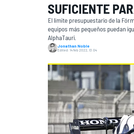
SUFICIENTE PA
FÓRMULA E
MOTO
El límite presupuestario de la Fórm
equipos más pequeños puedan igual
AlphaTauri.
Jonathan Noble
Edited:
14 feb 2022, 13:04
NASCAR
INDYCAR
SPORTSCAR
RALLY
TURISM
MÁS