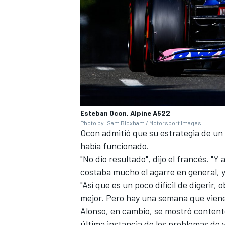
Esteban Ocon, Alpine A522
Photo by: Sam Bloxham /
Motorsport Images
Ocon admitió que su estrategia de un l
había funcionado.
"No dio resultado", dijo el francés. "Y
costaba mucho el agarre en general, 
"Así que es un poco difícil de digeri
mejor. Pero hay una semana que viene
Alonso, en cambio, se mostró content
última instancia de los problemas de v