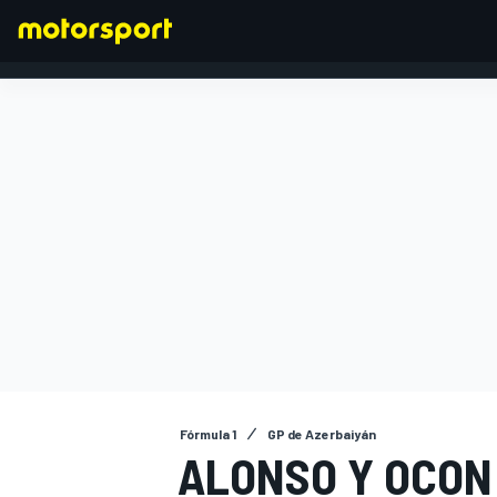
FÓRMULA 1
Fórmula 1
GP de Azerbaiyán
ALONSO Y OCON