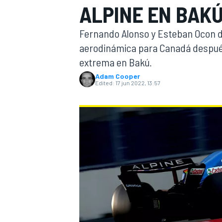
ALPINE EN BAK
FÓRMULA E
MOTO
Fernando Alonso y Esteban Ocon di
aerodinámica para Canadá después
extrema en Bakú.
Adam Cooper
Edited:
17 jun 2022, 13:57
NASCAR
INDYCAR
SPORTSCAR
RALLY
TURISM
MÁS