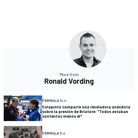
More from
Ronald Vording
FÓRMULA 1
4 h
Colapinto comparte una reveladora anécdota
sobre la presión de Briatore: "Todos estaban
contentos menos él"
FÓRMULA 1
1 d