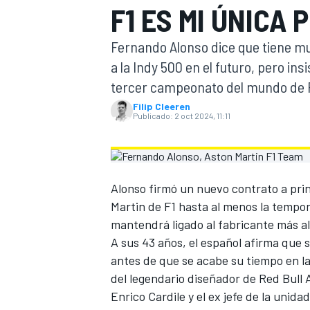
F1 ES MI ÚNICA 
FÓRMULA E
MOTO
Fernando Alonso dice que tiene mu
a la Indy 500 en el futuro, pero in
tercer campeonato del mundo de F
Filip Cleeren
Publicado:
2 oct 2024, 11:11
NASCAR
INDYCAR
SPORTSCAR
RALLY
TURISM
Alonso firmó un nuevo contrato a pri
Martin de F1 hasta al menos la tempo
mantendrá ligado al fabricante más al
A sus 43 años, el español afirma que
antes de que se acabe su tiempo en la
del legendario diseñador de Red Bull 
MÁS
Enrico Cardile y el ex jefe de la unid