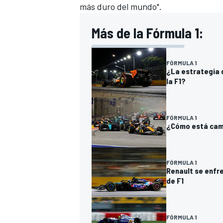
más duro del mundo".
Más de la Fórmula 1:
FÓRMULA 1
¿La estrategia 
la F1?
FÓRMULA 1
¿Cómo está cambi
FÓRMULA 1
Renault se enfre
de F1
FÓRMULA 1