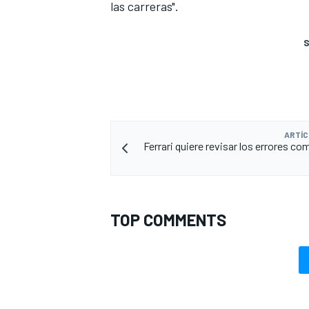
las carreras".
S
ARTÍC
Ferrari quiere revisar los errores c
TOP COMMENTS