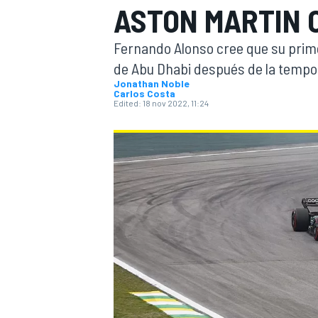
ASTON MARTIN 
FÓRMULA E
MOTO
Fernando Alonso cree que su prime
de Abu Dhabi después de la tempo
Jonathan Noble
Carlos Costa
Edited:
18 nov 2022, 11:24
NASCAR
INDYCAR
SPORTSCAR
RALLY
TURISM
MÁS