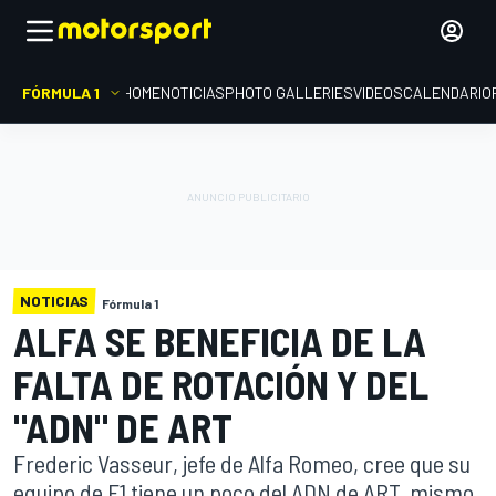
FÓRMULA 1
HOME
NOTICIAS
PHOTO GALLERIES
VIDEOS
CALENDARIO
NOTICIAS
Fórmula 1
ALFA SE BENEFICIA DE LA
FALTA DE ROTACIÓN Y DEL
"ADN" DE ART
Frederic Vasseur, jefe de Alfa Romeo, cree que su
equipo de F1 tiene un poco del ADN de ART, mismo