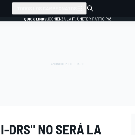
TODOS LOS CAMPEONATOS
QUICK LINKS:
¡COMIENZA LA F1, ÚNETE Y PARTICIPA!
NI-DRS" NO SERÁ LA