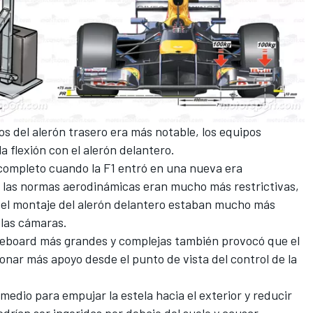
os del alerón trasero era más notable, los equipos
 flexión con el alerón delantero.
completo cuando la F1 entró en una nueva era
o las normas aerodinámicas eran mucho más restrictivas,
 el montaje del alerón delantero estaban mucho más
 las cámaras.
geboard más grandes y complejas también provocó que el
onar más apoyo desde el punto de vista del control de la
 medio para empujar la estela hacia el exterior y reducir
drían ser ingeridas por debajo del suelo y causar