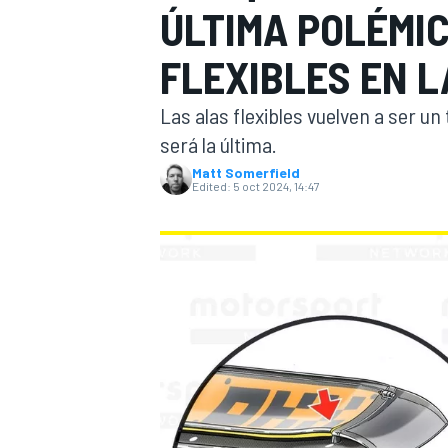
ÚLTIMA POLÉMI
FÓRMULA E
MOTO
FLEXIBLES EN L
Las alas flexibles vuelven a ser un
será la última.
Matt Somerfield
Edited:
5 oct 2024, 14:47
NASCAR
INDYCAR
SPORTSCAR
RALLY
TURISM
MÁS