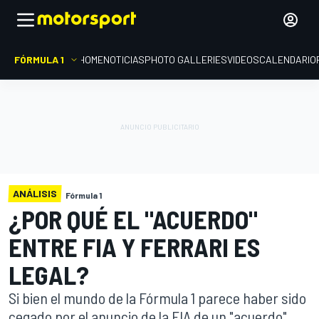
FÓRMULA 1
HOME
NOTICIAS
PHOTO GALLERIES
VIDEOS
CALENDARIO
ANÁLISIS
Fórmula 1
¿POR QUÉ EL "ACUERDO"
ENTRE FIA Y FERRARI ES
LEGAL?
Si bien el mundo de la Fórmula 1 parece haber sido
cegado por el anuncio de la FIA de un "acuerdo"