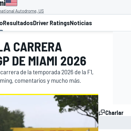
mi
national Autodrome, US
to
Resultados
Driver Ratings
Noticias
 LA CARRERA
GP DE MIAMI 2026
O
a carrera de la temporada 2026 de la F1,
 timing, comentarios y mucho más.
Charlar