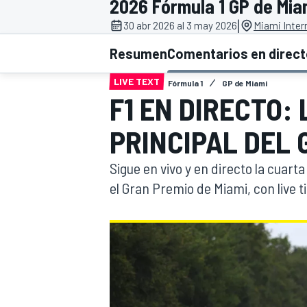
2026 Fórmula 1 GP de Mia
|
FÓRMULA E
MOTO
30 abr 2026 al 3 may 2026
Miami Inter
Resumen
Comentarios en direc
LIVE TEXT
Fórmula 1
GP de Miami
F1 EN DIRECTO:
PRINCIPAL DEL 
NASCAR
INDYCAR
SPORTSCAR
RALLY
TURISM
Sigue en vivo y en directo la cuart
el Gran Premio de Miami, con live
MÁS