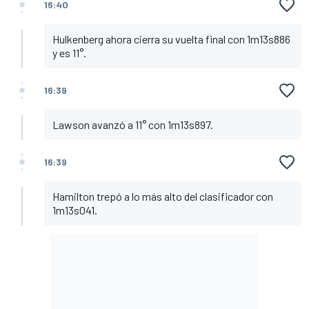
16:40
Hulkenberg ahora cierra su vuelta final con 1m13s886
y es 11°.
16:39
Lawson avanzó a 11° con 1m13s897.
16:39
Hamilton trepó a lo más alto del clasificador con
1m13s041.