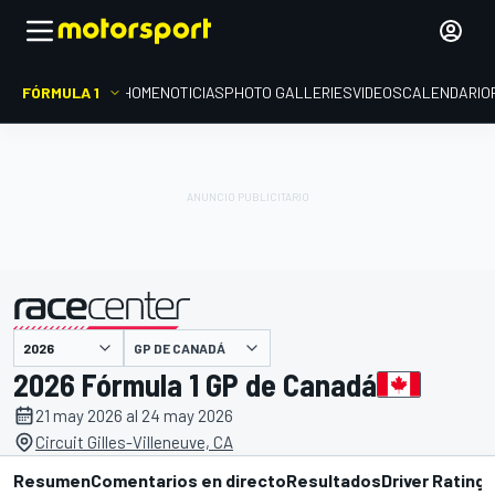
FÓRMULA 1
HOME
NOTICIAS
PHOTO GALLERIES
VIDEOS
CALENDARIO
presentado por
GP DE CANADÁ
2026 Fórmula 1 GP de Canadá
21 may 2026 al 24 may 2026
Circuit Gilles-Villeneuve, CA
Resumen
Comentarios en directo
Resultados
Driver Ratings