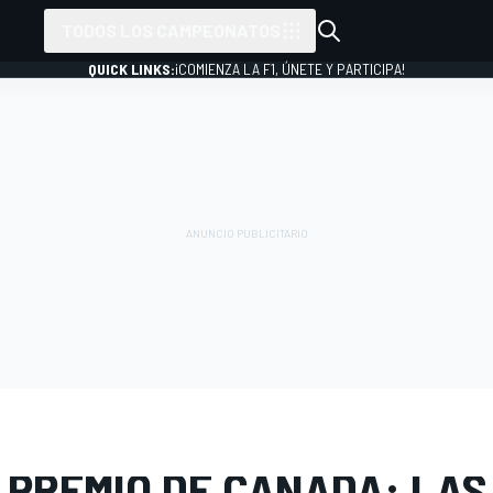
TODOS LOS CAMPEONATOS
QUICK LINKS:
¡COMIENZA LA F1, ÚNETE Y PARTICIPA!
 FOTOS
Fórmula 1
GP de Canadá
 PREMIO DE CANADÁ: LAS