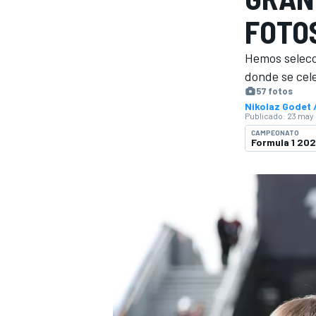
FOTO
FÓRMULA E
MOTO
Hemos selecci
donde se cel
57 fotos
Nikolaz Godet
Publicado:
23 may 
CAMPEONATO
Formula 1 20
NASCAR
INDYCAR
SPORTSCAR
RALLY
TURISM
MÁS