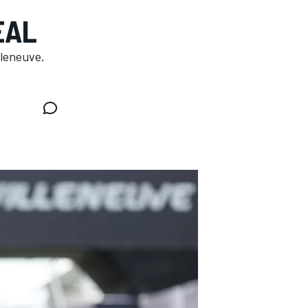
EAL
lleneuve,