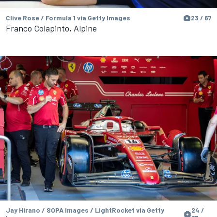
Clive Rose / Formula 1 via Getty Images
23 / 67
Franco Colapinto, Alpine
Jay Hirano / SOPA Images / LightRocket via Getty
24 /