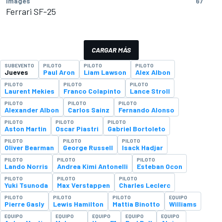
Images
67
Ferrari SF-25
CARGAR MÁS
SUBEVENTO
PILOTO
PILOTO
PILOTO
Jueves
Paul Aron
Liam Lawson
Alex Albon
PILOTO
PILOTO
PILOTO
Laurent Mekies
Franco Colapinto
Lance Stroll
PILOTO
PILOTO
PILOTO
Alexander Albon
Carlos Sainz
Fernando Alonso
PILOTO
PILOTO
PILOTO
Aston Martin
Oscar Piastri
Gabriel Bortoleto
PILOTO
PILOTO
PILOTO
Oliver Bearman
George Russell
Isack Hadjar
PILOTO
PILOTO
PILOTO
Lando Norris
Andrea Kimi Antonelli
Esteban Ocon
PILOTO
PILOTO
PILOTO
Yuki Tsunoda
Max Verstappen
Charles Leclerc
PILOTO
PILOTO
PILOTO
EQUIPO
Pierre Gasly
Lewis Hamilton
Mattia Binotto
Williams
EQUIPO
EQUIPO
EQUIPO
EQUIPO
EQUIPO