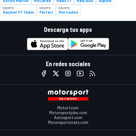
Aston Martin
McLaren
Haas F1
Red Bull
Alpine
EQUIPO
EQUIPO
EQUIPO
Sauber F1 Team
Ferrari
Mercedes
Descarga tus apps
En redes sociales
Motor1.com
Motorsportjobs.com
Autosport.com
Motorsportstats.com