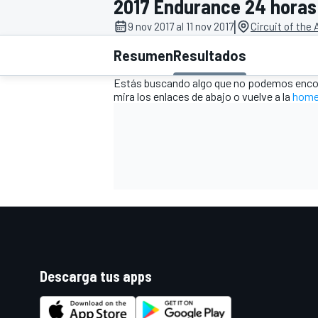
2017 Endurance 24 horas
|
FÓRMULA E
MOTO
9 nov 2017 al 11 nov 2017
Circuit of the
Resumen
Resultados
Estás buscando algo que no podemos encon
mira los enlaces de abajo o vuelve a la
home
NASCAR
INDYCAR
SPORTSCAR
RALLY
TURISM
Descarga tus apps
MÁS