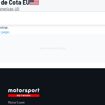
 de Cota EU
 Americas, US
trar.
 page
.
O
Motor1.com