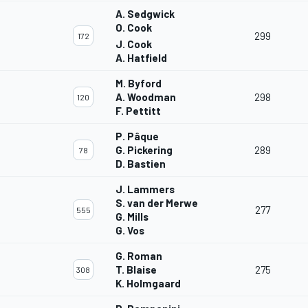
A. Sedgwick
O. Cook
299
172
J. Cook
A. Hatfield
M. Byford
A. Woodman
298
120
F. Pettitt
P. Pâque
G. Pickering
289
78
D. Bastien
J. Lammers
S. van der Merwe
277
555
G. Mills
G. Vos
G. Roman
T. Blaise
275
308
K. Holmgaard