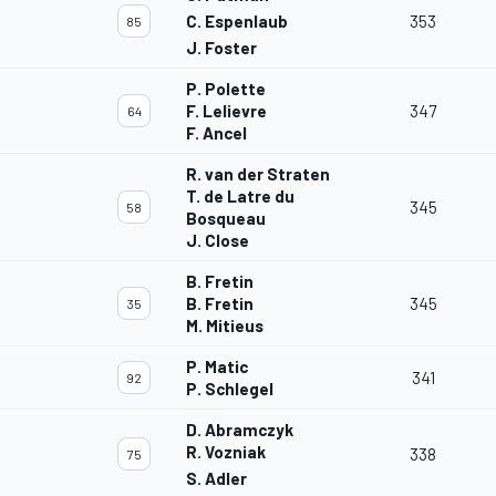
C. Espenlaub
353
85
J. Foster
P. Polette
F. Lelievre
347
64
F. Ancel
R. van der Straten
T. de Latre du
345
58
Bosqueau
J. Close
B. Fretin
B. Fretin
345
35
M. Mitieus
P. Matic
341
92
P. Schlegel
D. Abramczyk
R. Vozniak
338
75
S. Adler