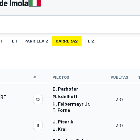
de Imola
1
FL 1
PARRILLA 2
CARRERA2
FL 2
O
#
PILOTOS
VUELTAS
D. Parhofer
M. Edelhoff
ORT
367
32
H. Felbermayr Jr.
T. Forné
J. Pisarik
367
11
J. Kral