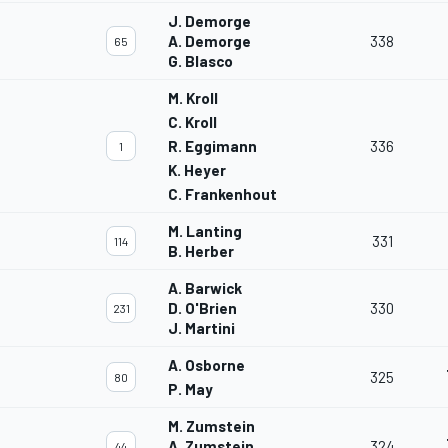
J. Demorge
A. Demorge
338
65
G. Blasco
M. Kroll
C. Kroll
R. Eggimann
336
1
K. Heyer
C. Frankenhout
M. Lanting
331
114
B. Herber
A. Barwick
D. O'Brien
330
231
J. Martini
A. Osborne
325
80
P. May
M. Zumstein
A. Zumstein
324
44