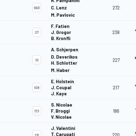
R. Pampanini
C. Lenz
272
963
M. Pavlovic
F. Fatien
J. Grogor
238
27
B. Kronfli
A. Schjerpen
D. Deverikos
227
10
H. Schlotter
M. Haber
E. Holstein
J. Coupal
217
108
J. Kaye
S. Nicolae
F. Broggi
186
173
V. Nicolae
J. Valentini
T. Carugati
220
28