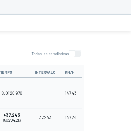
Todas las estadísticas
TIEMPO
INTERVALO
KM/H
8:01'26.970
147.43
+37.243
37.243
147.24
8:02'04.213