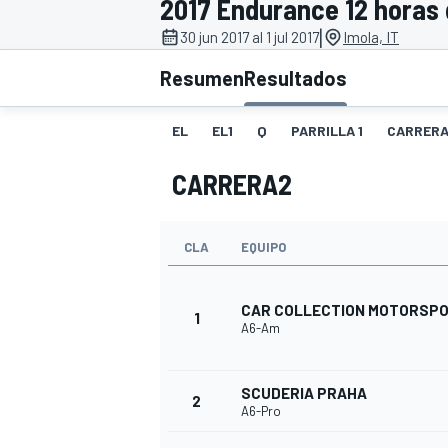
2017 Endurance 12 horas 
|
FÓRMULA E
MOTO
30 jun 2017 al 1 jul 2017
Imola, IT
Resumen
Resultados
EL
EL1
Q
PARRILLA 1
CARRERA
CARRERA2
NASCAR
INDYCAR
SPORTSCAR
RALLY
TURISM
CLA
EQUIPO
CAR COLLECTION MOTORSP
1
A6-Am
SCUDERIA PRAHA
2
A6-Pro
MÁS