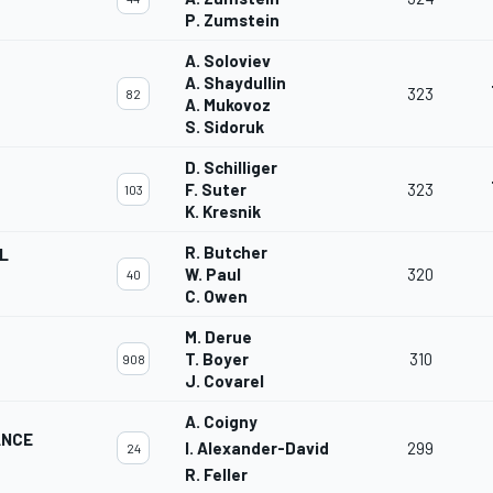
P. Zumstein
A. Soloviev
A. Shaydullin
323
82
A. Mukovoz
S. Sidoruk
D. Schilliger
F. Suter
323
103
K. Kresnik
R. Butcher
L
W. Paul
320
40
C. Owen
M. Derue
T. Boyer
310
908
J. Covarel
A. Coigny
ANCE
I. Alexander-David
299
24
R. Feller