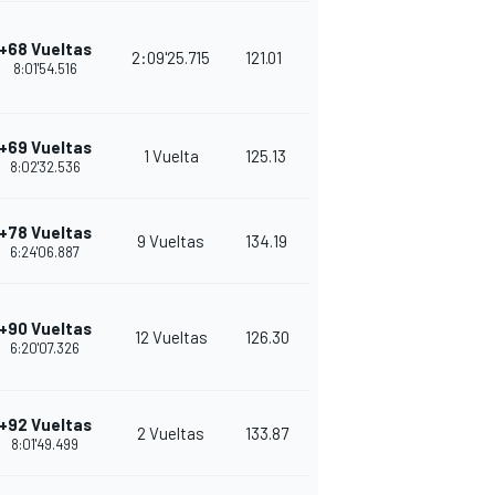
+68 Vueltas
2:09'25.715
121.01
8:01'54.516
+69 Vueltas
1 Vuelta
125.13
8:02'32.536
+78 Vueltas
9 Vueltas
134.19
6:24'06.887
+90 Vueltas
12 Vueltas
126.30
6:20'07.326
+92 Vueltas
2 Vueltas
133.87
8:01'49.499