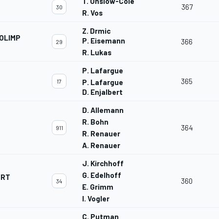
T. Onslow-Cole
367
30
R. Vos
Z. Drmic
OLIMP
P. Eisemann
366
29
R. Lukas
P. Lafargue
365
17
P. Lafargue
D. Enjalbert
D. Allemann
R. Bohn
364
911
R. Renauer
A. Renauer
J. Kirchhoff
G. Edelhoff
ORT
360
34
E. Grimm
I. Vogler
C. Putman