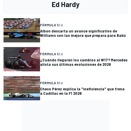
Ed Hardy
FÓRMULA 1
2 d
Albon descarta un avance significativo de
Williams con las mejora que prepara para Bakú
FÓRMULA 1
2 d
¿Cuándo llegarán los cambios al W17? Mercedes
alista sus últimas evoluciones de 2026
FÓRMULA 1
3 d
Checo Pérez explica la "ineficiencia" que frena
a Cadillac en la F1 2026