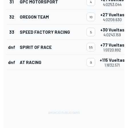
31
GPC MOTORSPORT
4
4:02'53.044
+27 Vueltas
32
OREGON TEAM
10
4:02'09.630
+30 Vueltas
33
SPEED FACTORY RACING
5
4:02'43.159
+77 Vueltas
dnf
SPIRIT OF RACE
55
1:55'20.892
+115 Vueltas
dnf
AT RACING
9
1:16'32.571