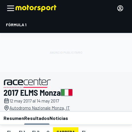
FÓRMULA 1
2017 ELMS Monza
presentado por
12 may 2017 al 14 may 2017
Autodromo Nazionale Monza, IT
Resumen
Resultados
Noticias
EL
EL1
EL2
Q
CARRERA
FL