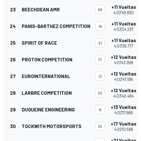
+11 Vueltas
23
BEECHDEAN AMR
99
4:02'49.890
+11 Vueltas
24
PANIS-BARTHEZ COMPETITION
16
4:03'34.237
+11 Vueltas
25
SPIRIT OF RACE
51
4:03'36.777
+12 Vueltas
26
PROTON COMPETITION
77
4:01'43.998
+12 Vueltas
27
EUROINTERNATIONAL
12
4:02'47.196
+12 Vueltas
28
LARBRE COMPETITION
50
4:03'40.484
+13 Vueltas
29
DUQUEINE ENGINEERING
8
4:02'17.966
+17 Vueltas
30
TOCKWITH MOTORSPORTS
34
4:02'51.586
+21 Vueltas