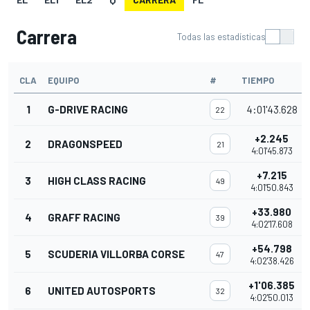
Carrera
Todas las estadísticas
CLA
EQUIPO
#
TIEMPO
1
G-DRIVE RACING
4:01'43.628
22
+2.245
2
DRAGONSPEED
21
4:01'45.873
+7.215
3
HIGH CLASS RACING
49
4:01'50.843
+33.980
4
GRAFF RACING
39
4:02'17.608
+54.798
5
SCUDERIA VILLORBA CORSE
47
4:02'38.426
+1'06.385
6
UNITED AUTOSPORTS
32
4:02'50.013