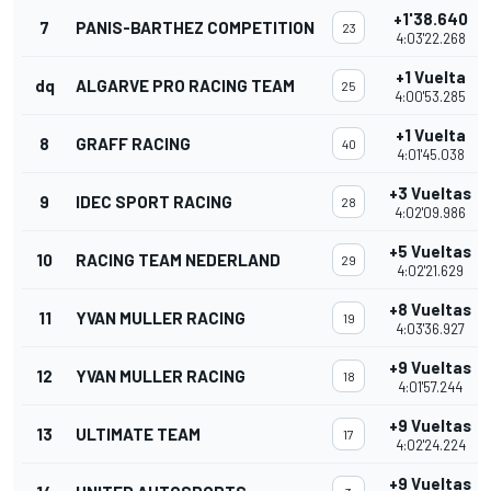
+1'38.640
7
PANIS-BARTHEZ COMPETITION
23
4:03'22.268
+1 Vuelta
dq
ALGARVE PRO RACING TEAM
25
4:00'53.285
+1 Vuelta
8
GRAFF RACING
40
4:01'45.038
+3 Vueltas
9
IDEC SPORT RACING
28
4:02'09.986
+5 Vueltas
10
RACING TEAM NEDERLAND
29
4:02'21.629
+8 Vueltas
11
YVAN MULLER RACING
19
4:03'36.927
+9 Vueltas
12
YVAN MULLER RACING
18
4:01'57.244
+9 Vueltas
13
ULTIMATE TEAM
17
4:02'24.224
+9 Vueltas