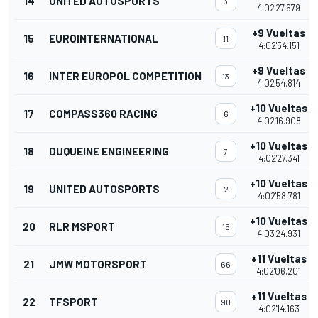
14
UNITED AUTOSPORTS
3
4:02'27.679
+9 Vueltas
15
EUROINTERNATIONAL
11
4:02'54.151
+9 Vueltas
16
INTER EUROPOL COMPETITION
13
4:02'54.814
+10 Vueltas
17
COMPASS360 RACING
6
4:02'16.908
+10 Vueltas
18
DUQUEINE ENGINEERING
7
4:02'27.341
+10 Vueltas
19
UNITED AUTOSPORTS
2
4:02'58.781
+10 Vueltas
20
RLR MSPORT
15
4:03'24.931
+11 Vueltas
21
JMW MOTORSPORT
66
4:02'06.201
+11 Vueltas
22
TFSPORT
90
4:02'14.163