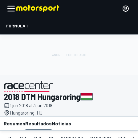
FÓRMULA 1
2018 DTM Hungaroring
presentado por
1 jun 2018 al 3 jun 2018
Hungaroring, HU
Resumen
Resultados
Noticias
EL
EL1
EL2
Q1
PARRILLA 1
CARRERA1
EL3
Q