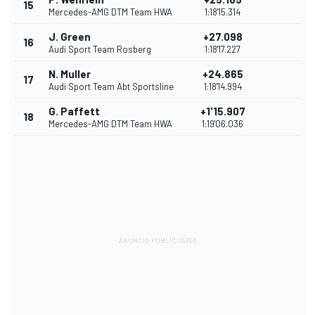
15
Mercedes-AMG DTM Team HWA
1:18'15.314
J. Green
+27.098
16
Audi Sport Team Rosberg
1:18'17.227
N. Muller
+24.865
17
Audi Sport Team Abt Sportsline
1:18'14.994
G. Paffett
+1'15.907
18
Mercedes-AMG DTM Team HWA
1:19'06.036