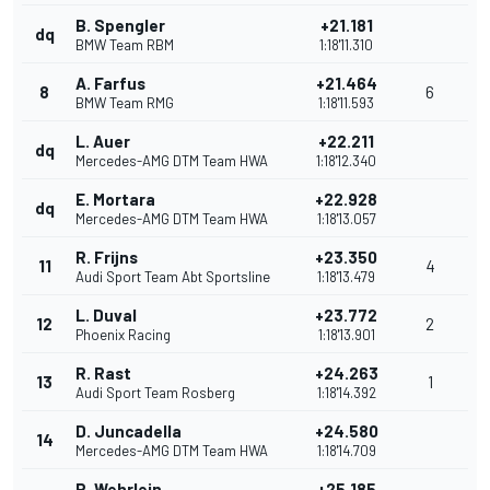
B. Spengler
+21.181
dq
BMW Team RBM
1:18'11.310
A. Farfus
+21.464
8
6
BMW Team RMG
1:18'11.593
L. Auer
+22.211
dq
Mercedes-AMG DTM Team HWA
1:18'12.340
E. Mortara
+22.928
dq
Mercedes-AMG DTM Team HWA
1:18'13.057
R. Frijns
+23.350
11
4
Audi Sport Team Abt Sportsline
1:18'13.479
L. Duval
+23.772
12
2
Phoenix Racing
1:18'13.901
R. Rast
+24.263
13
1
Audi Sport Team Rosberg
1:18'14.392
D. Juncadella
+24.580
14
Mercedes-AMG DTM Team HWA
1:18'14.709
P. Wehrlein
+25.185