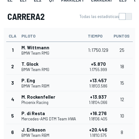
CARRERA2
Todas las estadísticas
CLA
PILOTO
TIEMPO
PUNTOS
M. Wittmann
1
1:17'50.129
25
BMW Team RMG
T. Glock
+5.870
2
18
BMW Team RMG
1:17'55.999
P. Eng
+13.457
3
15
BMW Team RBM
1:18'03.586
M. Rockenfeller
+13.937
4
12
Phoenix Racing
1:18'04.066
P. di Resta
+16.276
5
10
Mercedes-AMG DTM Team HWA
1:18'06.405
J. Eriksson
+20.446
6
8
BMW Team RBM
1:18'10.575