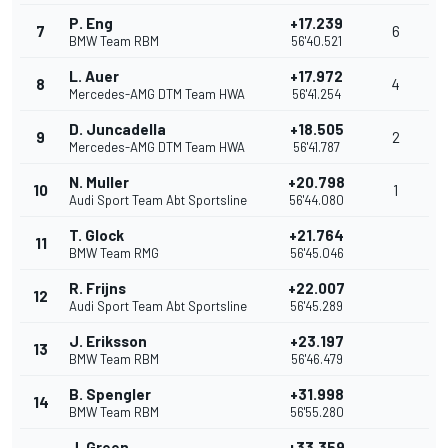
P. Eng
+17.239
7
6
BMW Team RBM
56'40.521
L. Auer
+17.972
8
4
Mercedes-AMG DTM Team HWA
56'41.254
D. Juncadella
+18.505
9
2
Mercedes-AMG DTM Team HWA
56'41.787
N. Muller
+20.798
10
1
Audi Sport Team Abt Sportsline
56'44.080
T. Glock
+21.764
11
BMW Team RMG
56'45.046
R. Frijns
+22.007
12
Audi Sport Team Abt Sportsline
56'45.289
J. Eriksson
+23.197
13
BMW Team RBM
56'46.479
B. Spengler
+31.998
14
BMW Team RBM
56'55.280
J. Green
+33.359