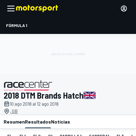
FÓRMULA 1
2018 DTM Brands Hatch
presentado por
10 ago 2018 al 12 ago 2018
, GB
Resumen
Resultados
Noticias
EL
EL1
EL2
Q1
PARRILLA 1
CARRERA1
EL3
Q