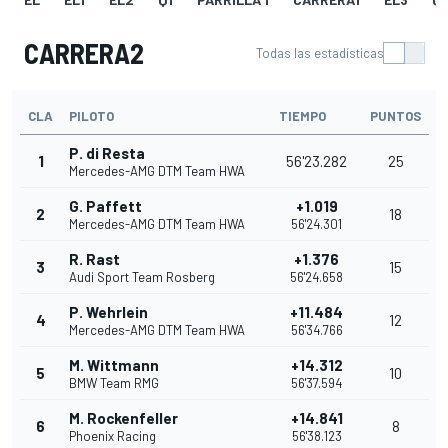
CARRERA2
Todas las estadísticas
CLA
PILOTO
TIEMPO
PUNTOS
P. di Resta
1
56'23.282
25
Mercedes-AMG DTM Team HWA
G. Paffett
+1.019
2
18
Mercedes-AMG DTM Team HWA
56'24.301
R. Rast
+1.376
3
15
Audi Sport Team Rosberg
56'24.658
P. Wehrlein
+11.484
4
12
Mercedes-AMG DTM Team HWA
56'34.766
M. Wittmann
+14.312
5
10
BMW Team RMG
56'37.594
M. Rockenfeller
+14.841
6
8
Phoenix Racing
56'38.123