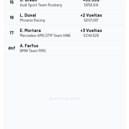
15
Audi Sport Team Rosberg
56'56.641
L. Duval
+2 Vueltas
16
Phoenix Racing
56'47.097
E. Mortara
+3 Vueltas
17
Mercedes-AMG DTM Team HWA
52'49.628
A. Farfus
dnf
BMW Team RMG