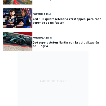
FÓRMULA 1
8 d
Red Bull quiere retener a Verstappen, pero todo
depende de un factor
FÓRMULA 1
16 d
Qué espera Aston Martin con la actualización
de Hungría