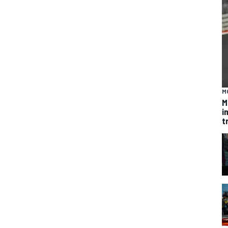
M
M
i
t