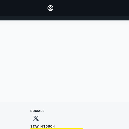
Make your voice heard with
article commenting.
INICIAR SESIÓN
EDICIÓN
ESPANOL
SOCIALS
STAY IN TOUCH