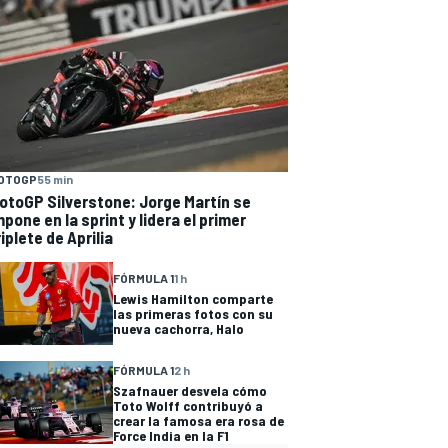
OTOGP
55 min
otoGP Silverstone: Jorge Martín se
mpone en la sprint y lidera el primer
riplete de Aprilia
FÓRMULA 1
1 h
Lewis Hamilton comparte
las primeras fotos con su
nueva cachorra, Halo
FÓRMULA 1
2 h
Szafnauer desvela cómo
Toto Wolff contribuyó a
crear la famosa era rosa de
Force India en la F1