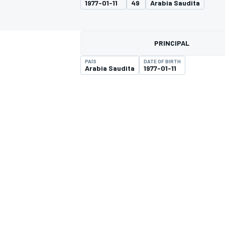
1977-01-11
49
Arabia Saudita
FÓRMULA E
MOTO
PRINCIPAL
PAÍS
DATE OF BIRTH
Arabia Saudita
1977-01-11
NASCAR
INDYCAR
SPORTSCAR
RALLY
TURISM
MÁS