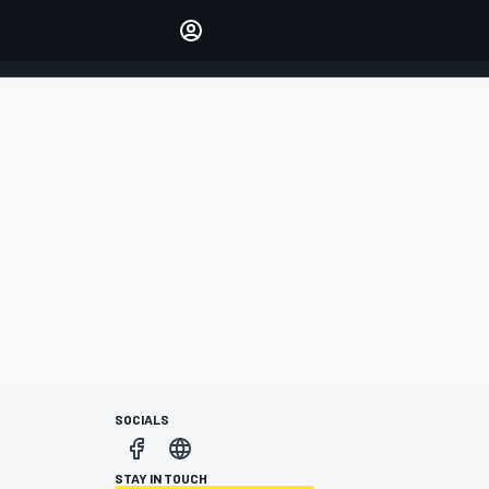
Make your voice heard with
article commenting.
INICIAR SESIÓN
EDICIÓN
ESPANOL
SOCIALS
STAY IN TOUCH