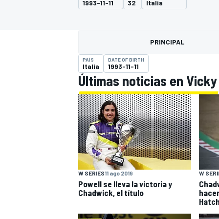
1993-11-11
32
Italia
FÓRMULA E
MOTO
PRINCIPAL
PAÍS
DATE OF BIRTH
Italia
1993-11-11
Últimas noticias en Vicky 
NASCAR
INDYCAR
SPORTSCAR
RALLY
TURISM
W SERIES
11 ago 2019
W SERI
Powell se lleva la victoria y
Chadw
Chadwick, el título
hacer
Hatc
MÁS