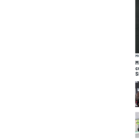
M
M
c
S