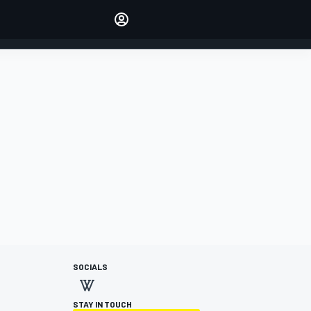
Make your voice heard with
article commenting.
INICIAR SESIÓN
EDICIÓN
ESPANOL
SOCIALS
STAY IN TOUCH