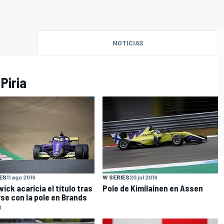
NOTICIAS
Piria
O
ES
11 ago 2019
W SERIES
20 jul 2019
ick acaricia el título tras
Pole de Kimilainen en Assen
se con la pole en Brands
h