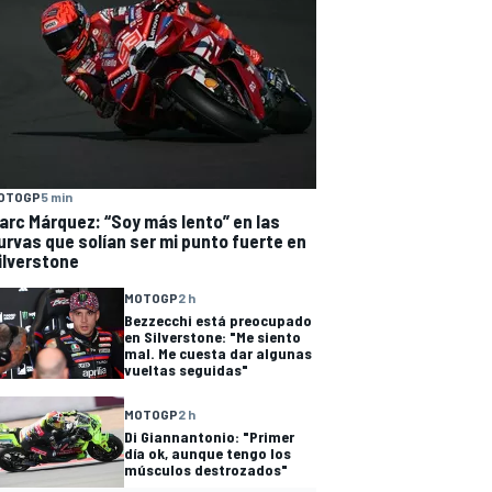
OTOGP
5 min
arc Márquez: “Soy más lento” en las
urvas que solían ser mi punto fuerte en
ilverstone
MOTOGP
2 h
Bezzecchi está preocupado
en Silverstone: "Me siento
mal. Me cuesta dar algunas
vueltas seguidas"
MOTOGP
2 h
Di Giannantonio: "Primer
día ok, aunque tengo los
músculos destrozados"