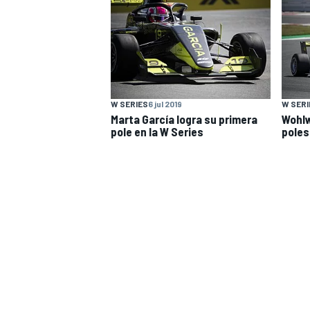
W SERIES
6 jul 2019
W SERI
Marta García logra su primera
Wohlw
pole en la W Series
poles