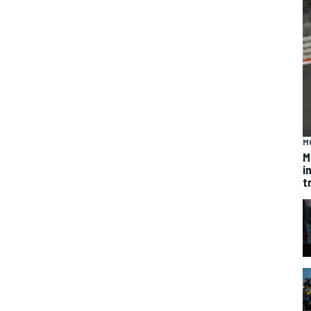
M
M
i
t