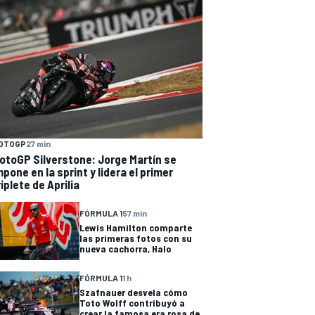
OTOGP
27 min
otoGP Silverstone: Jorge Martín se
mpone en la sprint y lidera el primer
riplete de Aprilia
FÓRMULA 1
57 min
Lewis Hamilton comparte
las primeras fotos con su
nueva cachorra, Halo
FÓRMULA 1
1 h
Szafnauer desvela cómo
Toto Wolff contribuyó a
crear la famosa era rosa de