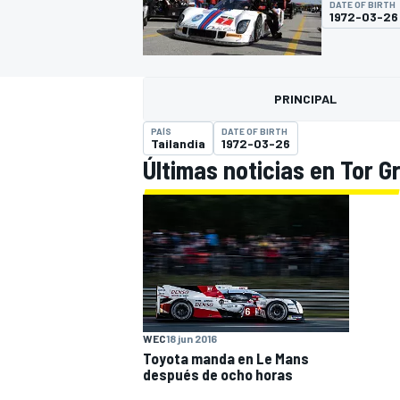
DATE OF BIRTH
1972-03-26
FÓRMULA E
MOTO
PRINCIPAL
PAÍS
DATE OF BIRTH
Tailandia
1972-03-26
Últimas noticias en Tor G
NASCAR
INDYCAR
SPORTSCAR
RALLY
TURISM
WEC
18 jun 2016
Toyota manda en Le Mans
MÁS
después de ocho horas