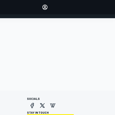
Make your voice heard with
article commenting.
INICIAR SESIÓN
EDICIÓN
ESPANOL
SOCIALS
STAY IN TOUCH