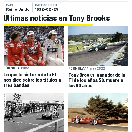
PAÍS
DATE OF BIRTH
Reino Unido
1932-02-25
Últimas noticias en Tony Brooks
FÓRMULA 1
8 mo
FÓRMULA 1
4 may 2022
Lo que la historia de la F1
Tony Brooks, ganador de la
nos dice sobre los títulos a
F1 de los años 50, muere a
tres bandas
los 90 años