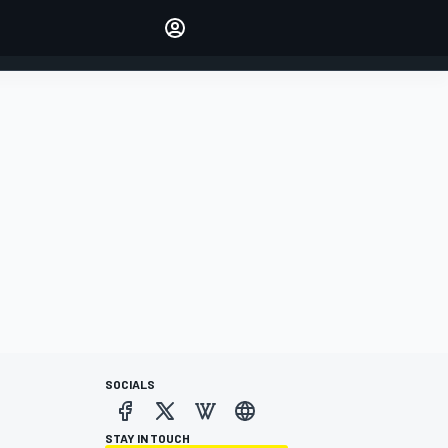
Make your voice heard with
article commenting.
INICIAR SESIÓN
EDICIÓN
ESPANOL
SOCIALS
STAY IN TOUCH