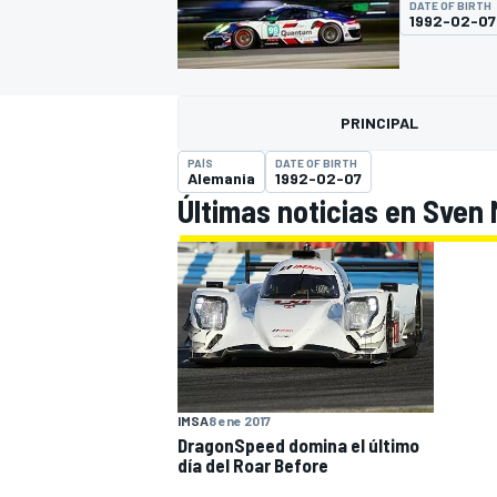
DATE OF BIRTH
1992-02-07
FÓRMULA E
MOTO
PRINCIPAL
PAÍS
DATE OF BIRTH
Alemania
1992-02-07
Últimas noticias en Sven 
NASCAR
INDYCAR
SPORTSCAR
RALLY
TURISM
IMSA
8 ene 2017
DragonSpeed domina el último
MÁS
día del Roar Before