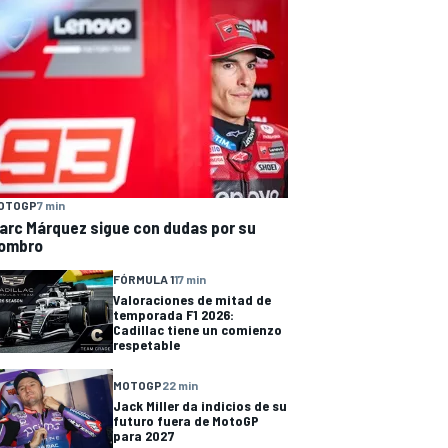
OTOGP
7 min
arc Márquez sigue con dudas por su
ombro
FÓRMULA 1
17 min
Valoraciones de mitad de
temporada F1 2026:
Cadillac tiene un comienzo
respetable
MOTOGP
22 min
Jack Miller da indicios de su
futuro fuera de MotoGP
para 2027