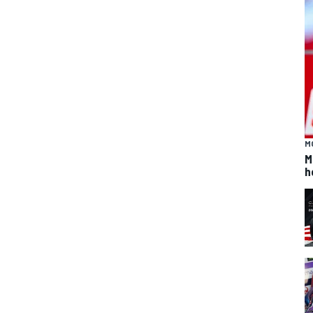
M
M
h