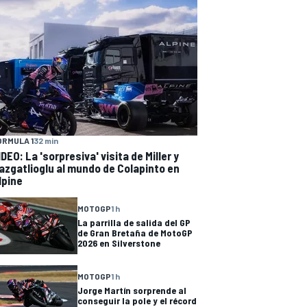
ÓRMULA 1
32 min
IDEO: La 'sorpresiva' visita de Miller y
azgatlioglu al mundo de Colapinto en
lpine
MOTOGP
1 h
La parrilla de salida del GP
de Gran Bretaña de MotoGP
2026 en Silverstone
MOTOGP
1 h
Jorge Martín sorprende al
conseguir la pole y el récord