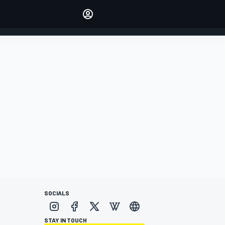
Make your voice heard with
article commenting.
INICIAR SESIÓN
EDICIÓN
ESPANOL
SOCIALS
STAY IN TOUCH