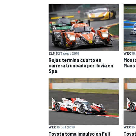
ELMS
23 sept 2018
WEC
18
Rojas termina cuarto en
Monto
carrera truncada por lluvia en
Mans
Spa
WEC
15 oct 2016
WEC
15
Toyota toma impulso en Fuji
Toyot