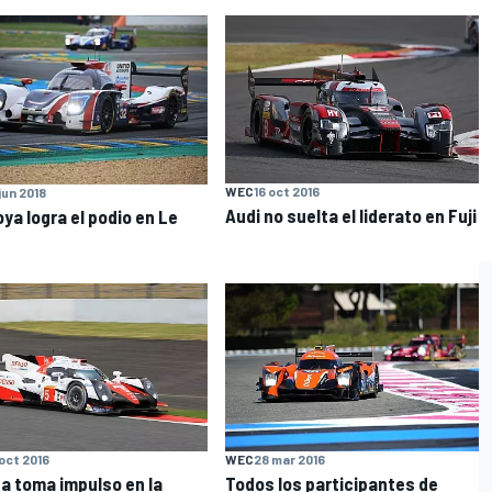
WEC
16 oct 2016
 jun 2018
Audi no suelta el liderato en Fuji
ya logra el podio en Le
 oct 2016
WEC
28 mar 2016
a toma impulso en la
Todos los participantes de