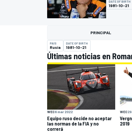
DATE OF BIRTH
1981-10-21
FÓRMULA E
MOTO
PRINCIPAL
PAÍS
DATE OF BIRTH
Rusia
1981-10-21
Últimas noticias en Roma
NASCAR
INDYCAR
SPORTSCAR
RALLY
TURISM
WEC
6 mar 2022
WEC
29
Equipo ruso decide no aceptar
Vergn
MÁS
las normas de la FIA y no
2019
correrá