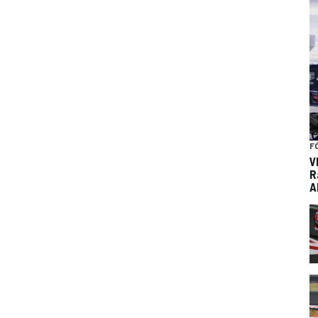
F
V
R
A