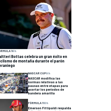
ÓRMULA 1
6 h
altteri Bottas celebra un gran éxito en
iclismo de montaña durante el parón
eraniego
NASCAR CUP
9 h
NASCAR modifica las
normas relativas a las
pausas entre etapas para
acortar los periodos de
bandera amarilla
FÓRMULA 1
10 h
Emerson Fittipaldi respalda