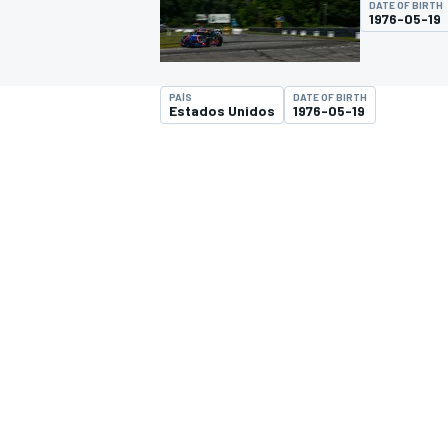
DATE OF BIRTH
1976-05-19
FÓRMULA E
MOTO
PAÍS
DATE OF BIRTH
Estados Unidos
1976-05-19
NASCAR
INDYCAR
SPORTSCAR
RALLY
TURISM
MÁS