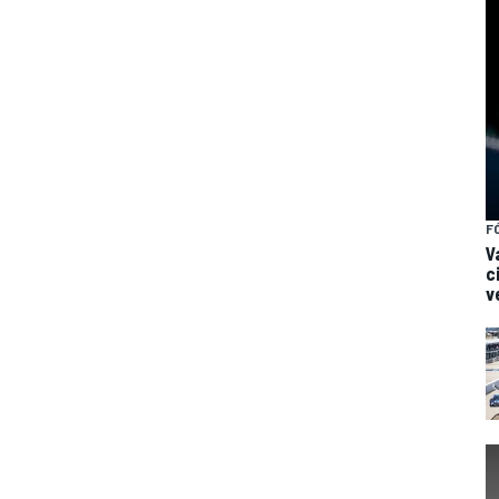
F
V
c
v