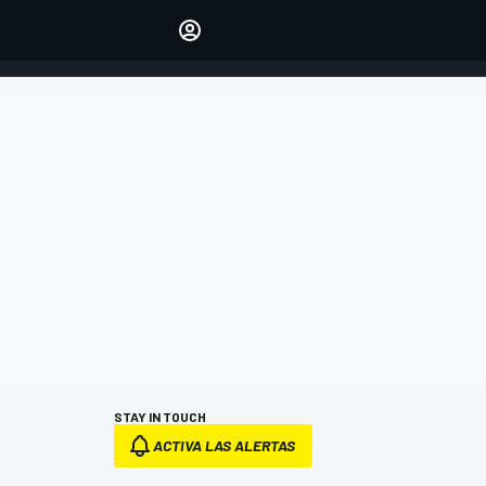
Make your voice heard with
article commenting.
INICIAR SESIÓN
EDICIÓN
ESPANOL
STAY IN TOUCH
ACTIVA LAS ALERTAS