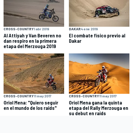
CROSS-COUNTRY
1 abr 2019
DAKAR
4 ene 2019
Al Attiyah y Van Beveren no
El combate físico previo al
dan respiro en la primera
Dakar
etapa del Merzouga 2019
CROSS-COUNTRY
11 may 2017
CROSS-COUNTRY
11 may 2017
Oriol Mena: "Quiero seguir
Oriol Mena gana la quinta
en el mundo de los raids"
etapa del Rally Merzouga en
su debut en raids