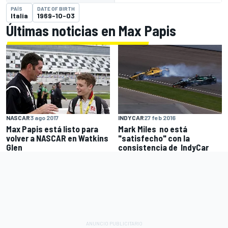
PAÍS
DATE OF BIRTH
Italia
1969-10-03
Últimas noticias en Max Papis
INDYCAR
27 feb 2016
NASCAR
3 ago 2017
Mark Miles no está
Max Papis está listo para
"satisfecho" con la
volver a NASCAR en Watkins
consistencia de IndyCar
Glen