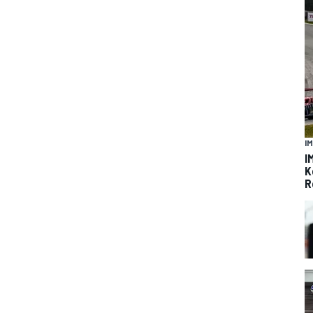
I
I
K
R