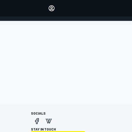
Make your voice heard with
article commenting.
INICIAR SESIÓN
EDICIÓN
ESPANOL
SOCIALS
STAY IN TOUCH