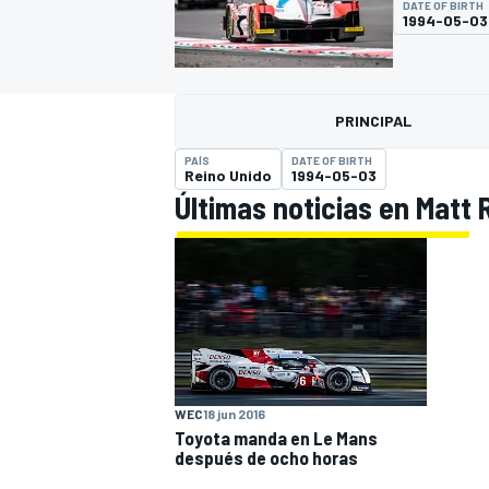
DATE OF BIRTH
1994-05-03
FÓRMULA E
MOTO
PRINCIPAL
PAÍS
DATE OF BIRTH
Reino Unido
1994-05-03
Últimas noticias en Matt 
NASCAR
INDYCAR
SPORTSCAR
RALLY
TURISM
WEC
18 jun 2016
Toyota manda en Le Mans
MÁS
después de ocho horas