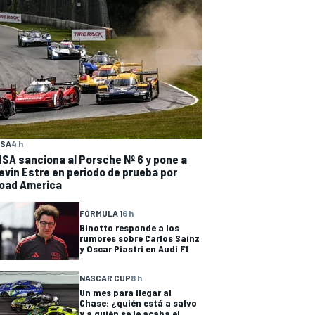
MSA
4 h
MSA sanciona al Porsche Nº 6 y pone a
evin Estre en periodo de prueba por
oad America
FÓRMULA 1
6 h
Binotto responde a los
rumores sobre Carlos Sainz
y Oscar Piastri en Audi F1
NASCAR CUP
8 h
Un mes para llegar al
Chase: ¿quién está a salvo
y a quién se le acaba el