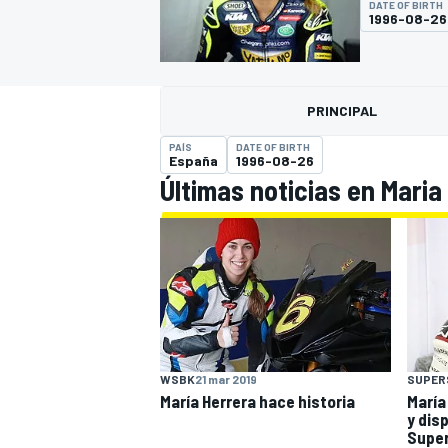
DATE OF BIRTH
1996-08-26
FÓRMULA E
MOTO
PRINCIPAL
PAÍS
DATE OF BIRTH
España
1996-08-26
Últimas noticias en Maria
NASCAR
INDYCAR
SPORTSCAR
RALLY
TURISM
WSBK
21 mar 2019
SUPER
María Herrera hace historia
María
MÁS
y dis
Super