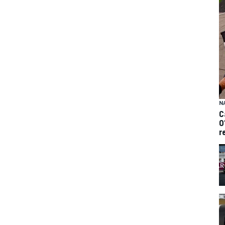
N
C
O
r