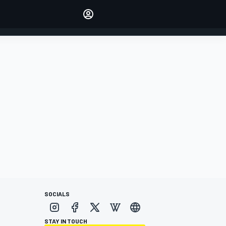
Make your voice heard with
article commenting.
INICIAR SESIÓN
EDICIÓN
ESPANOL
SOCIALS
STAY IN TOUCH