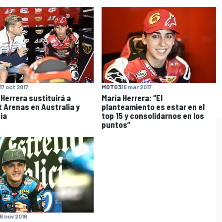
17 oct 2017
MOTO3
15 mar 2017
 Herrera sustituirá a
María Herrera: “El
t Arenas en Australia y
planteamiento es estar en el
ia
top 15 y consolidarnos en los
puntos”
6 nov 2016