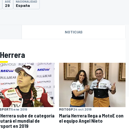
AGE
NACIONALIDAD
29
España
NOTICIAS
 Herrera
O
SPORT
5 ene 2019
MOTOGP
24 oct 2018
 Herrera sube de categoría
María Herrera llega a MotoE con
putará el mundial de
el equipo Angel Nieto
sport en 2019