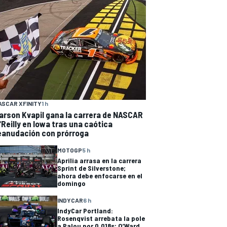
ASCAR XFINITY
1 h
arson Kvapil gana la carrera de NASCAR
'Reilly en Iowa tras una caótica
eanudación con prórroga
MOTOGP
5 h
Aprilia arrasa en la carrera
Sprint de Silverstone;
ahora debe enfocarse en el
domingo
INDYCAR
6 h
IndyCar Portland:
Rosenqvist arrebata la pole
a Palou por 0.018s; O’Ward