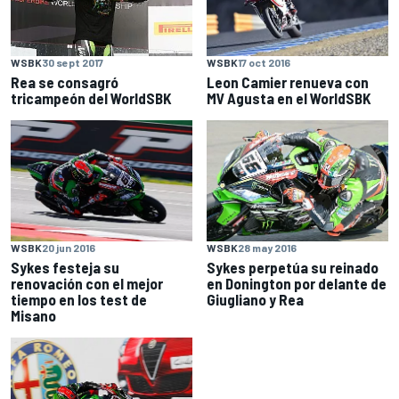
WSBK
17 oct 2016
WSBK
30 sept 2017
Leon Camier renueva con
Rea se consagró
MV Agusta en el WorldSBK
tricampeón del WorldSBK
WSBK
20 jun 2016
WSBK
28 may 2016
Sykes festeja su
Sykes perpetúa su reinado
renovación con el mejor
en Donington por delante de
tiempo en los test de
Giugliano y Rea
Misano