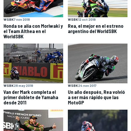
WSBK
7 nov 2018
WSBK
12 oct 2018
Honda se alía con Moriwaki y
Rea, el mejor en el estreno
el Team Althea en el
argentino del WorldSBK
WorldSBK
WSBK
28 may 2018
WSBK
24 nov 2017
Van der Mark completa el
Un año después, Rea volvió
primer doblete de Yamaha
a ser más rápido que las
desde 2011
MotoGP