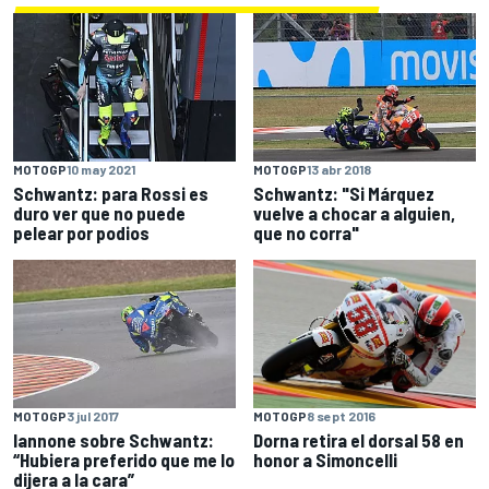
MOTOGP
10 may 2021
MOTOGP
13 abr 2018
Schwantz: para Rossi es
Schwantz: "Si Márquez
duro ver que no puede
vuelve a chocar a alguien,
pelear por podios
que no corra"
MOTOGP
8 sept 2016
MOTOGP
3 jul 2017
Dorna retira el dorsal 58 en
Iannone sobre Schwantz:
honor a Simoncelli
“Hubiera preferido que me lo
dijera a la cara”