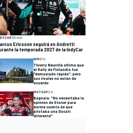
NDYCAR
33 min
arcus Ericsson seguirá en Andretti
urante la temporada 2027 de la IndyCar
WRC
1 h
Thierry Neuville afirma que
el Rally de Finlandia fue
"demasiado rápido", pero
sus rivales no están de
acuerdo
MOTOGP
2 h
Bagnaia: "No necesitaba la
opinión de Stoner para
darme cuenta de que
pilotaba una Ducati
diferente"