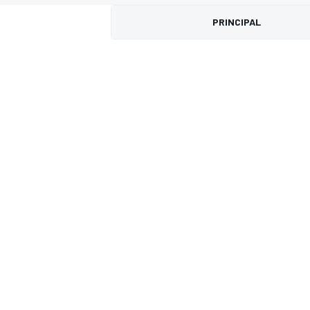
PRINCIPAL
FÓRMULA E
MOTO
NASCAR
INDYCAR
SPORTSCAR
RALLY
TURISM
MÁS