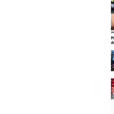
I
M
d