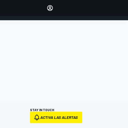
Make your voice heard with
article commenting.
INICIAR SESIÓN
EDICIÓN
ESPANOL
STAY IN TOUCH
ACTIVA LAS ALERTAS