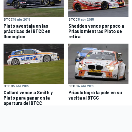
BTCC
18 abr 2015
BTCC
5 abr 2015
Plato aventaja en las
Shedden vence por poco a
prácticas del BTCC en
Priaulx mientras Plato se
Donington
retira
BTCC
5 abr 2015
BTCC
4 abr 2015
Collard vence a Smith y
Priaulx logró la pole en su
Plato para ganar en la
vuelta al BTCC
apertura del BTCC