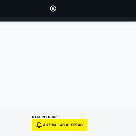
Make your voice heard with
article commenting.
INICIAR SESIÓN
EDICIÓN
ESPANOL
STAY IN TOUCH
ACTIVA LAS ALERTAS