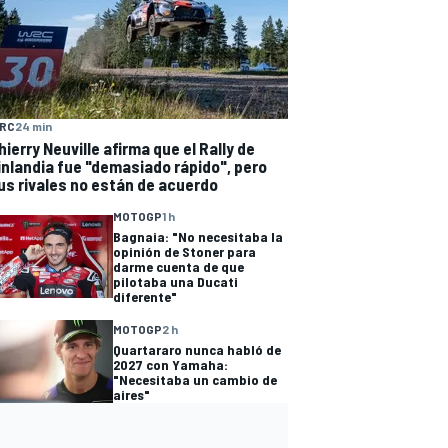
RC
24 min
hierry Neuville afirma que el Rally de
inlandia fue "demasiado rápido", pero
us rivales no están de acuerdo
MOTOGP
1 h
Bagnaia: "No necesitaba la
opinión de Stoner para
darme cuenta de que
pilotaba una Ducati
diferente"
MOTOGP
2 h
Quartararo nunca habló de
2027 con Yamaha:
"Necesitaba un cambio de
aires"