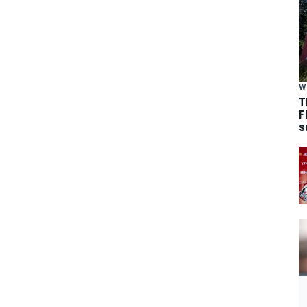
W
T
F
s