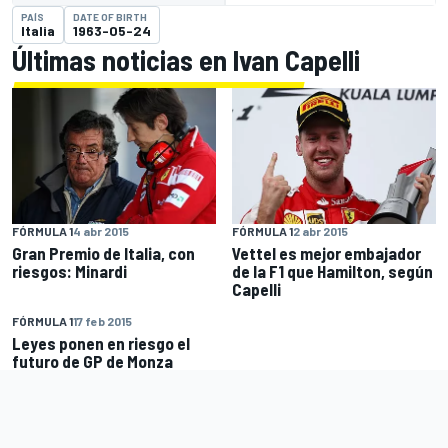
PAÍS
DATE OF BIRTH
Italia
1963-05-24
Últimas noticias en Ivan Capelli
FÓRMULA 1
4 abr 2015
FÓRMULA 1
2 abr 2015
Gran Premio de Italia, con
Vettel es mejor embajador
riesgos: Minardi
de la F1 que Hamilton, según
Capelli
FÓRMULA 1
17 feb 2015
Leyes ponen en riesgo el
futuro de GP de Monza