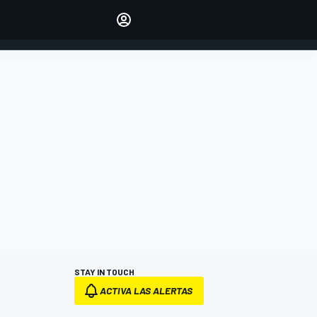
Make your voice heard with
article commenting.
INICIAR SESIÓN
EDICIÓN
ESPANOL
STAY IN TOUCH
ACTIVA LAS ALERTAS