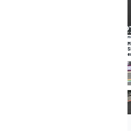
M
M
S
e