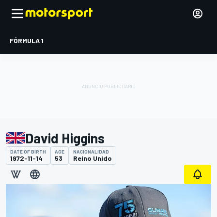
FÓRMULA 1
David Higgins
DATE OF BIRTH
AGE
NACIONALIDAD
1972-11-14
53
Reino Unido