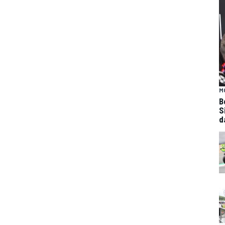
M
B
S
d