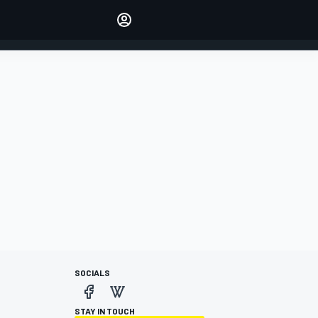
Make your voice heard with
article commenting.
INICIAR SESIÓN
EDICIÓN
ESPANOL
SOCIALS
STAY IN TOUCH