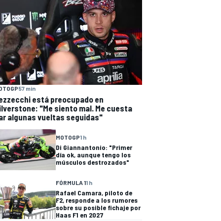
OTOGP
57 min
ezzecchi está preocupado en
ilverstone: "Me siento mal. Me cuesta
ar algunas vueltas seguidas"
MOTOGP
1 h
Di Giannantonio: "Primer
día ok, aunque tengo los
músculos destrozados"
FÓRMULA 1
1 h
Rafael Camara, piloto de
F2, responde a los rumores
sobre su posible fichaje por
Haas F1 en 2027