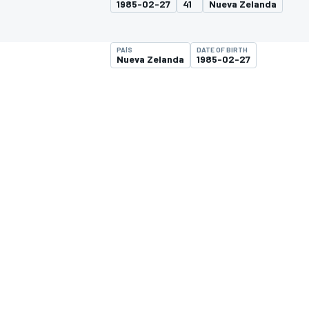
1985-02-27
41
Nueva Zelanda
FÓRMULA E
MOTO
PAÍS
DATE OF BIRTH
Nueva Zelanda
1985-02-27
NASCAR
INDYCAR
SPORTSCAR
RALLY
TURISM
MÁS